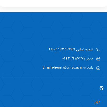
شماره تماس
Tel:04433469931
نمابر
04433457277
رایانامه
Emam-h-urm@umsu.ac.ir