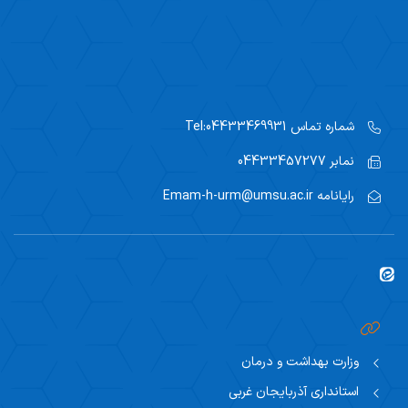
شماره تماس
Tel:04433469931
نمابر
04433457277
رایانامه
Emam-h-urm@umsu.ac.ir
وزارت بهداشت و درمان
استانداری آذربایجان غربی