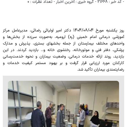
- کد خبر : 21668
- گروه خبری : آخرین اخبار
- تعداد نظرات : 0
ویژه بیماران و مراجعین
راهنمای مراجعه کنندگان
روز یکشنبه مورخ 1404/08/04 دکتر امیر اولیائی رضائی، مدیرعامل مرکز
آموزش به بیمار
آموزشی درمانی امام خمینی (ره) ارومیه، به‌صورت سرزده از بخش‌ها و
واحدهای مختلف بیمارستان از جمله بخشهای بستری، پذیرش و مدارک
پیگیری امور بیماران
پزشکی، دفتر فنی و موتورخانه، رختشوی خانه و... بازدید کردند. در این
منشور حقوق بیمار
بازدید، روند ارائه خدمات درمانی، وضعیت بیماران و نحوه خدمت‌رسانی
کارکنان مورد ارزیابی قرار گرفت و بر بهبود مستمر کیفیت خدمات و
راهنمای کنترل عفونت
رضایتمندی بیماران تأکید شد.
رضایت سنجی گیرندگان خدمت