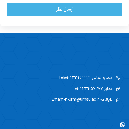
ارسال نظر
شماره تماس
Tel:04433469931
نمابر
04433457277
رایانامه
Emam-h-urm@umsu.ac.ir