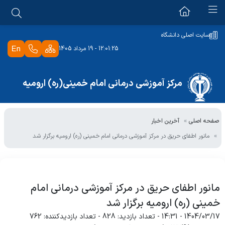
معرفی بیمارستان
سایت اصلی دانشگاه
12:01:25 - 19 مرداد 1405
معرفی
حوزه ریاست
رسالت و چشم انداز
مرکز آموزشی درمانی امام خمینی(ره) ارومیه
مدیرعامل
منشور حقوق بیمار
معاونت آموزشی و پژوهشی
مدیر خدمات پرستاری
برنامه استراتژیک 1403
صفحه اصلی
آخرین اخبار
واحد توسعه تحقیقات بالینی
مدیر امور حقوقی
ویژه کارکنان
برنامه عملیاتی1403
مانور اطفای حریق در مرکز آموزشی درمانی امام خمینی (ره) ارومیه برگزار شد
اولویتهای پژوهشی دانشگاه
روابط عمومی
سیاستهای-کلان مرکز
ثبت رضایت سنجی کارکنان
پزشکان مرکز
سامانه تردد کسرا
دپارتمان بیماران بین الملل
مانور اطفای حریق در مرکز آموزشی درمانی امام
پرتال جامع منابع انسانی
خمینی (ره) ارومیه برگزار شد
کتابخانه
1404/03/17 - 14:31
- تعداد بازدید: 828
- تعداد بازدیدکننده: 762
رضایت سنجی سرویس ایاب ذهاب