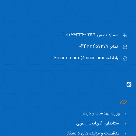
شماره تماس
Tel:04433469931
نمابر
04433457277
رایانامه
Emam-h-urm@umsu.ac.ir
وزارت بهداشت و درمان
استانداری آذربایجان غربی
مناقصات و مزایده های دانشگاه