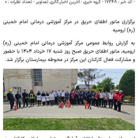
- کد خبر : 17248
- گروه خبری : آخرین اخبار,گالری تصاویر
- تعداد نظرات : 0
ویژه بیماران و مراجعین
برگزاری مانور اطفای حریق در مرکز آموزشی درمانی امام خمینی
راهنمای مراجعه کنندگان
(ره) ارومیه
آموزش به بیمار
به گزارش روابط عمومی مرکز آموزشی درمانی امام خمینی (ره)
پیگیری امور بیماران
ارومیه، مانور اطفای حریق صبح روز شنبه ۱۷ خرداد ۱۴۰۴ با حضور
و مشارکت فعال کارکنان این مرکز در محوطه بیمارستان برگزار شد.
منشور حقوق بیمار
راهنمای کنترل عفونت
رضایت سنجی گیرندگان خدمت