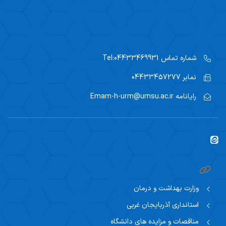
شماره تماس
Tel:04433469931
نمابر
04433457277
رایانامه
Emam-h-urm@umsu.ac.ir
وزارت بهداشت و درمان
استانداری آذربایجان غربی
مناقصات و مزایده های دانشگاه