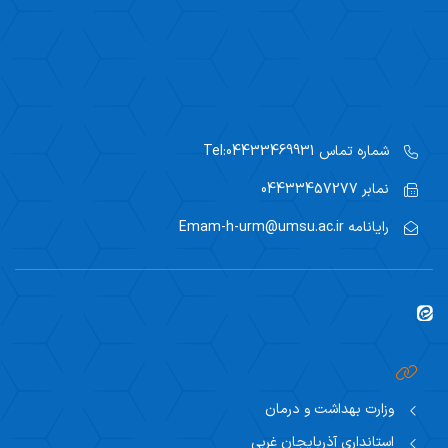
شماره تماس
Tel:04433469931
نمابر
04433457277
رایانامه
Emam-h-urm@umsu.ac.ir
وزارت بهداشت و درمان
استانداری آذربایجان غربی