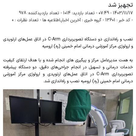
تجهیز شد
ویژه بیماران و مراجعین
1403/11/17 - 07:49
- تعداد بازدید: 1014
- تعداد بازدیدکننده: 978
- کد خبر : 13601
- گروه خبری : آخرین اخبار,اطلاعیه ها
- تعداد نظرات : 0
راهنمای مراجعه کنندگان
آموزش به بیمار
نصب و راه‌اندازی دو دستگاه تصویربرداری C-Arm در اتاق عمل‌های ارتوپدی
و ارولوژی مرکز آموزشی درمانی امام خمینی (ره) ارومیه
پیگیری امور بیماران
منشور حقوق بیمار
به همت مدیرعامل مرکز و پیگیری های انجام شده و با هدف ارتقای کیفیت
خدمات درمانی و تسهیل در انجام جراحی‌های دقیق، دو دستگاه پیشرفته
راهنمای کنترل عفونت
تصویربرداری C-Arm در اتاق عمل‌های ارتوپدی و ارولوژی مرکز آموزشی
درمانی امام خمینی (ره) ارومیه نصب و راه‌اندازی شد.
رضایت سنجی گیرندگان خدمت