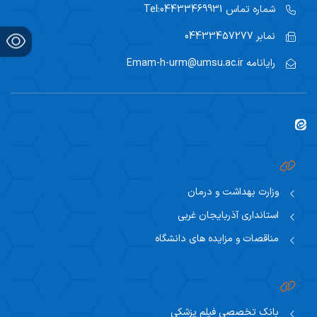
شماره تماس
Tel:04433469931
نمابر
04433457277
رایانامه
Emam-h-urm@umsu.ac.ir
وزارت بهداشت و درمان
استانداری آذربایجان غربی
مناقصات و مزایده های دانشگاه
بانک تخصصی فیلم پزشکی