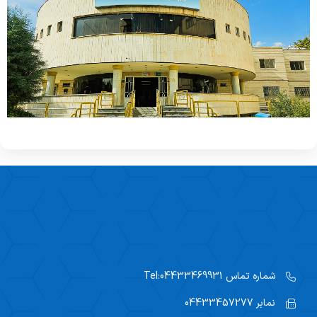
ویژه بیماران و مراجعین
راهنمای مراجعه کنندگان
آموزش به بیمار
پیگیری امور بیماران
منشور حقوق بیمار
راهنمای کنترل عفونت
رضایت سنجی گیرندگان خدمت
شماره تماس
Tel:04433469931
نمابر
04433457277