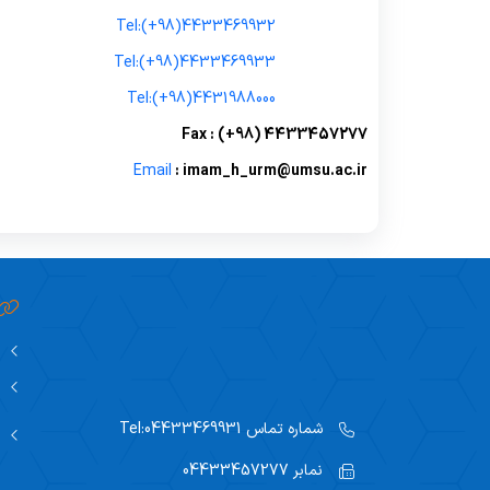
Tel:
(+98)
4433469932
Tel:
(+98)
4433469933
Tel:
(+98)
4431988000
Fax : (+98) 4433457277
Email
: imam_h_urm@umsu.ac.ir
شماره تماس
Tel:04433469931
نمابر
04433457277