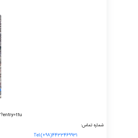
?entry=ttu
شماره تم
Tel:(+98)4433469931