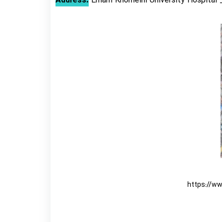
Address:
Emam Khomeini University Hospital _
https://w