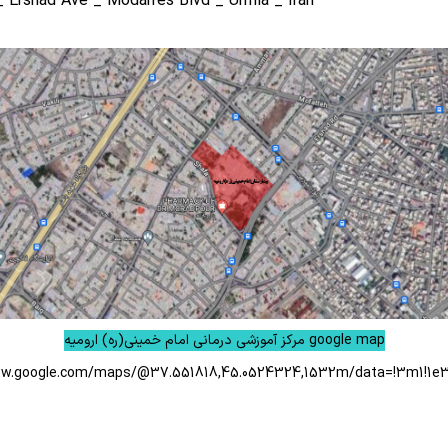
 Ershad Ave _ Modarres Blvd _ Urmia _ Iran
google map مرکز آموزشی درمانی امام خمینی(ره) ارومیه
ww.google.com/maps/@37.551818,45.0524324,1532m/data=!3m1!1e3
اس: