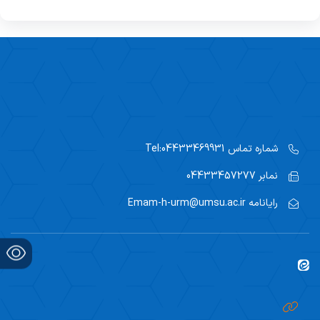
شماره تماس
Tel:04433469931
نمابر
04433457277
رایانامه
Emam-h-urm@umsu.ac.ir