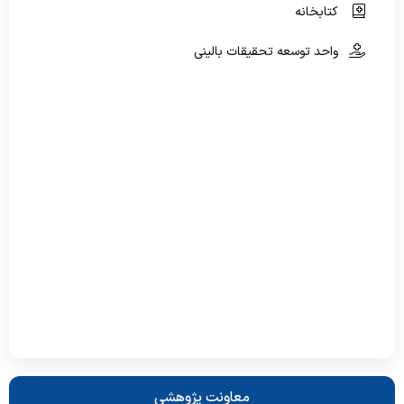
کتابخانه
ویژه بیماران و مراجعین
واحد توسعه تحقیقات بالینی
راهنمای مراجعه کنندگان
آموزش به بیمار
پیگیری امور بیماران
منشور حقوق بیمار
راهنمای کنترل عفونت
رضایت سنجی گیرندگان خدمت
معاونت پژوهشی