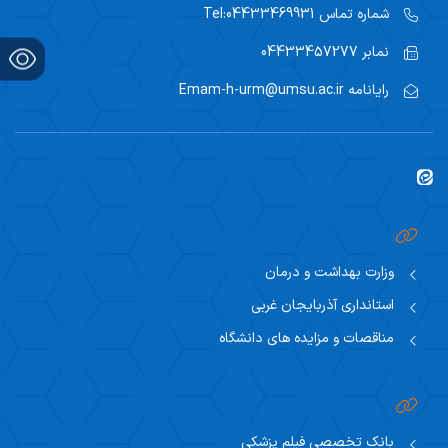
شماره تماس
Tel:04433469931
نمابر
04433457277
رایانامه
Emam-h-urm@umsu.ac.ir
وزارت بهداشت و درمان
استانداری آذربایجان غربی
مناقصات و مزایده های دانشگاه
بانک تخصصی فیلم پزشکی