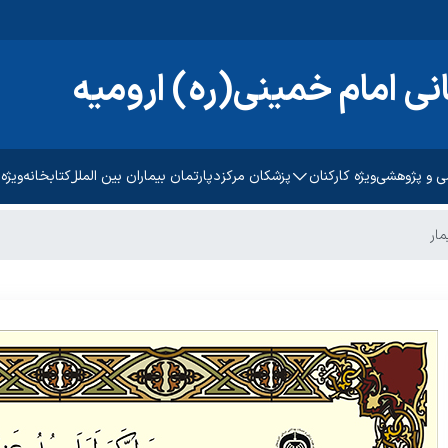
نی امام خمینی(ره) ارومیه
ی و پژوهشی
ویژه کارکنان
پزشکان مرکز
دپارتمان بیماران بین الملل
کتابخانه
ویژه
تحقیقات بالینی
ثبت رضایت سنجی کارکنان
راهنمای مرا
ار
ژوهشی دانشگاه
سامانه تردد کسرا
آموزش به بی
پرتال جامع منابع انسانی
پیگیری امور
رضایت سنجی سرویس ایاب
منشور حقوق
ذهاب
راهنمای کن
رضایت سنج