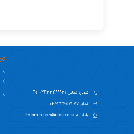
شماره تماس
Tel:04433469931
نمابر
04433457277
رایانامه
Emam-h-urm@umsu.ac.ir