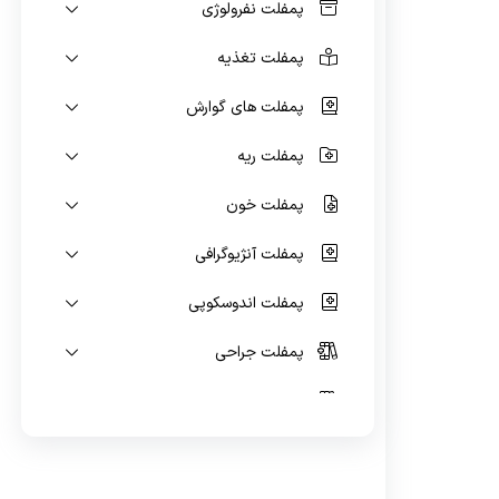
پمفلت نفرولوژی
پمفلت تغذیه
پمفلت های گوارش
پمفلت ریه
پمفلت خون
پمفلت آنژیوگرافی
پمفلت اندوسکوپی
پمفلت جراحی
پمفلت پیوند کلیه
پمفلت اسکن هسته ای