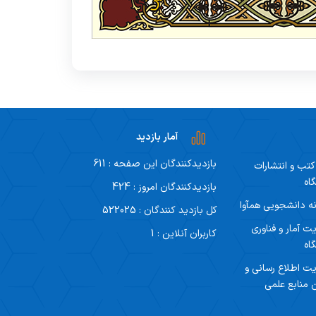
آمار بازدید
بازدیدکنندگان این صفحه : 611
 کتب و انتشارات
اه
بازدیدکنندگان امروز : 424
ه دانشجویی همآوا
کل بازدید کنندگان : 522025
ت آمار و فناوری
کاربران آنلاین : 1
اه
ت اطلاع رسانی و
 منابع علمی