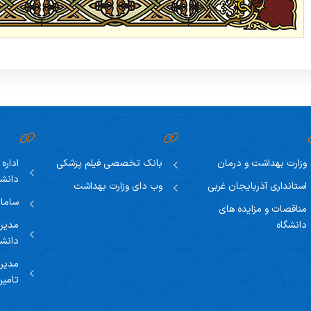
وزارت بهداشت و درمان
بانک تخصصی فیلم پزشکی
اداره
دانشگ
استانداری آذربایجان غربی
وب دای وزارت بهداشت
سامان
مناقصات و مزایده های
دانشگاه
مدیری
دانشگ
مدیری
تامین