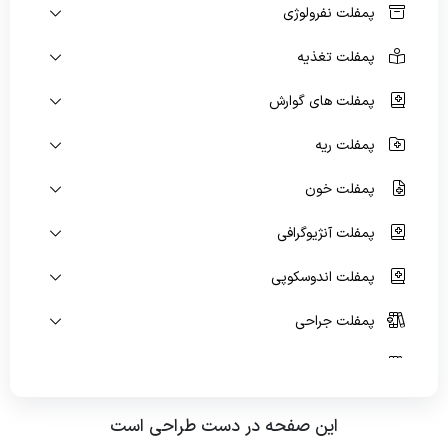
پمفلت نفرولوژی
ویژه بیماران و مراجعین
پمفلت تغذیه
راهنمای مراجعه کنندگان
پمفلت های گوارش
آموزش به بیمار
پمفلت ریه
پیگیری امور بیماران
پمفلت خون
منشور حقوق بیمار
پمفلت آنژیوگرافی
راهنمای کنترل عفونت
پمفلت اندوسکوپی
رضایت سنجی گیرندگان خدمت
پمفلت جراحی
پمفلت پیوند کلیه
پمفلت اسکن هسته ای
این صفحه در دست طراحی است