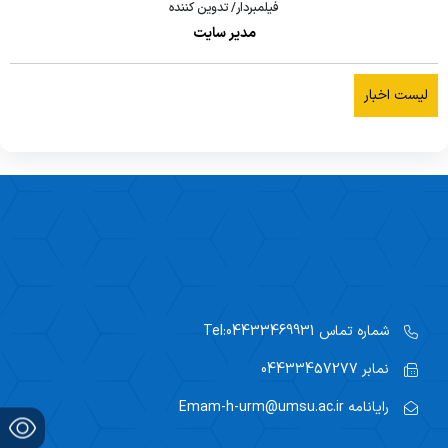
فیلمبردار/ تدوین کننده
مدیر سایت
لیست اخبار
شماره تماس
Tel:04433469931
نمابر
04433457277
رایانامه
Emam-h-urm@umsu.ac.ir