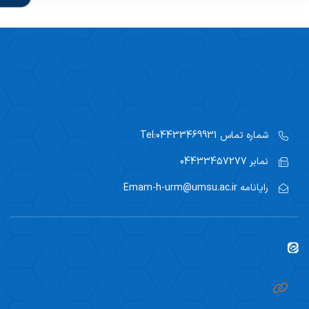
پمفلت قلب
پمفلت سوختگی
شماره تماس
Tel:04433469931
نمابر
04433457277
رایانامه
Emam-h-urm@umsu.ac.ir