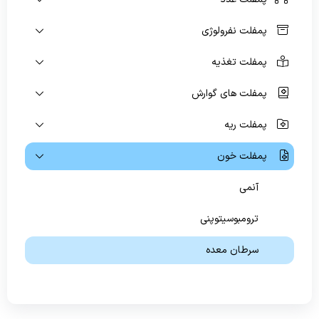
ویژه بیماران و مراجعین
پمفلت نفرولوژی
راهنمای مراجعه کنندگان
پمفلت تغذیه
آموزش به بیمار
پمفلت های گوارش
پیگیری امور بیماران
پمفلت ریه
منشور حقوق بیمار
پمفلت خون
راهنمای کنترل عفونت
آنمی
رضایت سنجی گیرندگان خدمت
ترومبوسیتوپنی
سرطان معده
لوسمی
مولتیپل میلوما