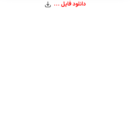
دانلود فایل ...
نمونه برداری از مغز استخوان
پورت گذاری
سرطان رکتوم
سرطان کولون
سرطان مری
لنفوم هوچکین
لوسمی لنفوئیدی
لوسمی میلوئیدی
پمفلت آنژیوگرافی
پمفلت اندوسکوپی