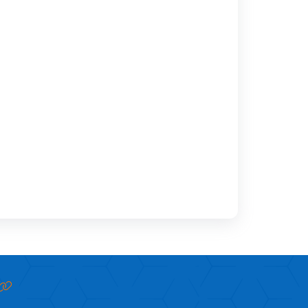
پمفلت اورژانس
پمفلت جراحی اعصاب
پمفلت های ارتوپدی
پمفلت های ارولوژی
بزرگی خوش خیم پروستات
بیوپسی پروستات
تومور مثانه
سنگ کلیه
سیستوسکوپی
نفروستومی
هیدروسل