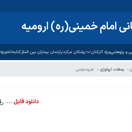
نی امام خمینی(ره) ارومیه
ی و پژوهشی
ویژه کارکنان
پزشکان مرکز
دپارتمان بیماران بین الملل
کتابخانه
ویژه
تحقیقات بالینی
ثبت رضایت سنجی کارکنان
راهنمای مرا
ن
پمفلت ارولوژی
نفروستومی
ژوهشی دانشگاه
سامانه تردد کسرا
آموزش به بی
پرتال جامع منابع انسانی
پیگیری امور
دانلود فایل ...
رضایت سنجی سرویس ایاب
منشور حقوق
ذهاب
راهنمای کن
رضایت سنج