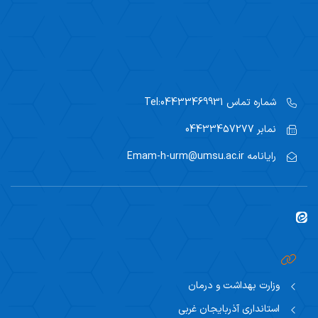
شماره تماس
Tel:04433469931
نمابر
04433457277
رایانامه
Emam-h-urm@umsu.ac.ir
وزارت بهداشت و درمان
استانداری آذربایجان غربی