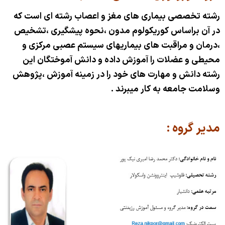
آسیب-شناسی
رشته تخصصی بیماری های مغز و اعصاب رشته ای است که
جراحی-مغز-و-اعصاب
در آن براساس کوریکولوم مدون ،نحوه پیشگیری ،تشخیص
،درمان و مراقبت های بیماریهای سیستم عصبی مرکزی و
ارتوپدی
محیطی و عضلات را آموزش داده و دانش آموختگان این
ارولوژی
رشته دانش و مهارت های خود را در زمینه آموزش ،پژوهش
وسلامت جامعه به کار میبرند .
بیهوشی
اعتباربخشی آموزشی
مدیر گروه :
فرم ها و فرآیند ها
آئین نامه ها
امور فراگیران
سامانه های معاونت آموزشی
محتوای آموزشی