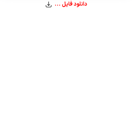
دانلود فایل ...
پمفلت اورژانس
پمفلت جراحی اعصاب
پمفلت های ارتوپدی
پمفلت های ارولوژی
بزرگی خوش خیم پروستات
بیوپسی پروستات
تومور مثانه
سنگ کلیه
سیستوسکوپی
نفروستومی