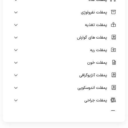
ویژه بیماران و مراجعین
پمفلت نفرولوژی
راهنمای مراجعه کنندگان
پمفلت تغذیه
آموزش به بیمار
پمفلت های گوارش
پیگیری امور بیماران
پمفلت ریه
منشور حقوق بیمار
پمفلت خون
راهنمای کنترل عفونت
پمفلت آنژیوگرافی
رضایت سنجی گیرندگان خدمت
پمفلت اندوسکوپی
پمفلت جراحی
پمفلت پیوند کلیه
پمفلت اسکن هسته ای