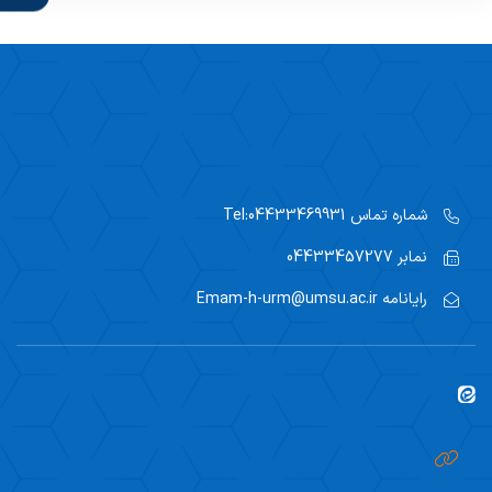
شماره تماس
Tel:04433469931
نمابر
04433457277
رایانامه
Emam-h-urm@umsu.ac.ir