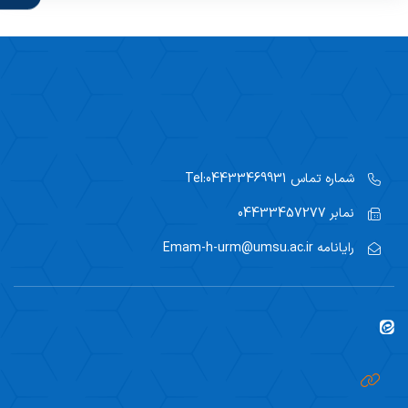
پمفلت سوختگی
شماره تماس
Tel:04433469931
نمابر
04433457277
رایانامه
Emam-h-urm@umsu.ac.ir