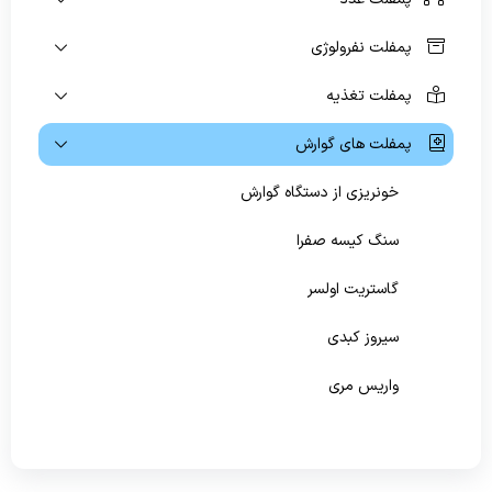
ویژه بیماران و مراجعین
پمفلت نفرولوژی
راهنمای مراجعه کنندگان
پمفلت تغذیه
آموزش به بیمار
پمفلت های گوارش
پیگیری امور بیماران
خونریزی از دستگاه گوارش
منشور حقوق بیمار
سنگ کیسه صفرا
راهنمای کنترل عفونت
گاستریت اولسر
رضایت سنجی گیرندگان خدمت
سیروز کبدی
واریس مری
هپاتیت
سیگموییدسکوپی وکولونوسکوپی