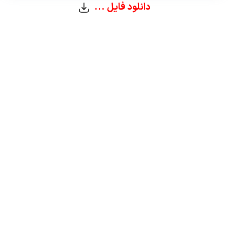
دانلود فایل ...
تغذیه در سیروز کبدی
رکتوراژی ( خونریزی از مقعد )
آشالازی
اندوسکوپی
گاستریت
پمفلت ریه
پمفلت خون
پمفلت آنژیوگرافی
پمفلت اندوسکوپی
پمفلت جراحی